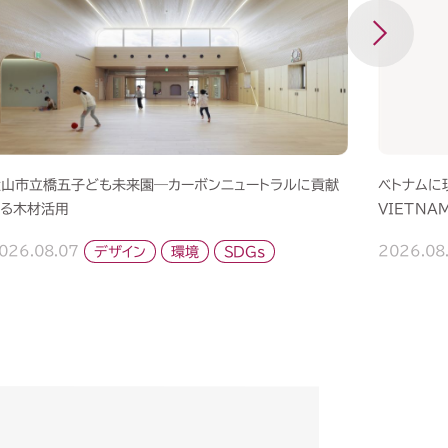
犬山市立橋五子ども未来園―カーボンニュートラルに貢献
ベトナムに現
する木材活用
VIETNAM
026.08.07
デザイン
SDGs
環境
2026.08