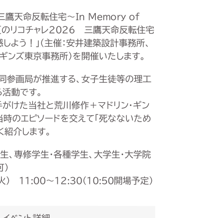
三鷹天命反転住宅〜In Memory of
て、「夏のリコチャレ2026 三鷹天命反転住宅
感しよう！」（主催：安井建築設計事務所、
・ギンズ東京事務所）を開催いたします。
同参画局が推進する、女子生徒等の理工
活動です。
手がけた当社と荒川修作＋マドリン・ギン
時のエピソードを交えて「死なないため
く紹介します。
専生、専修学生・各種学生、大学生・大学院
可）
） 11:00～12:30（10:50開場予定）
イベント詳細