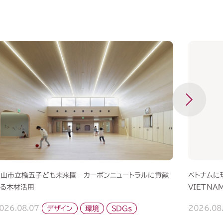
犬山市立橋五子ども未来園―カーボンニュートラルに貢献
ベトナムに現
する木材活用
VIETNAM
026.08.07
デザイン
SDGs
環境
2026.08