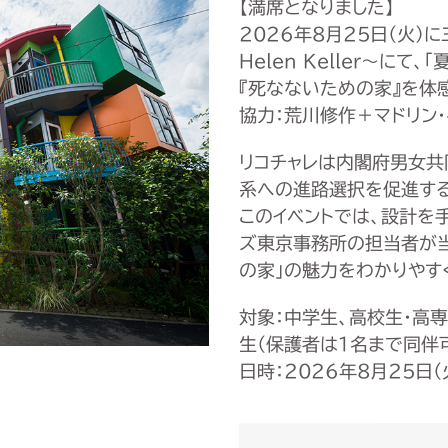
【満席となりました】
2026年8月25日（火）に
Helen Keller〜に
『死なないための家』を体
協力：荒川修作＋マドリン
リコチャレは内閣府男女共
系への進路選択を促進する
このイベントでは、設計を
ズ東京事務所の担当者が当
の家」の魅力をわかりやす
対象：中学生、高校生・高
生（保護者は1名まで同伴
日時：2026年8月25日（火