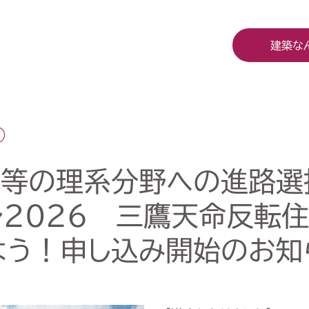
建築な
生等の理系分野への進路選
レ2026 三鷹天命反転住
よう！申し込み開始のお知