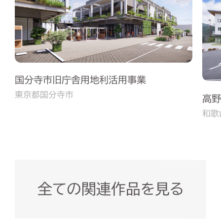
国分寺市旧庁舎用地利活用事業
東京都国分寺市
高野
和歌
全ての関連作品を見る