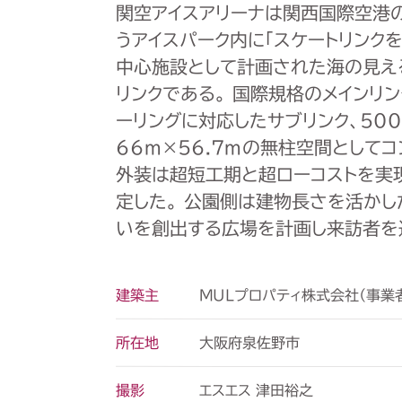
関空アイスアリーナは関西国際空港
うアイスパーク内に「スケートリンク
中心施設として計画された海の見え
リンクである。 国際規格のメインリン
ーリングに対応したサブリンク、
50
66m
×
56.7m
の無柱空間としてコ
外装は超短工期と超ローコストを実
定した。 公園側は建物長さを活か
いを創出する広場を計画し来訪者を
MULプロパティ株式会社（事業
建築主
大阪府泉佐野市
所在地
エスエス 津田裕之
撮影