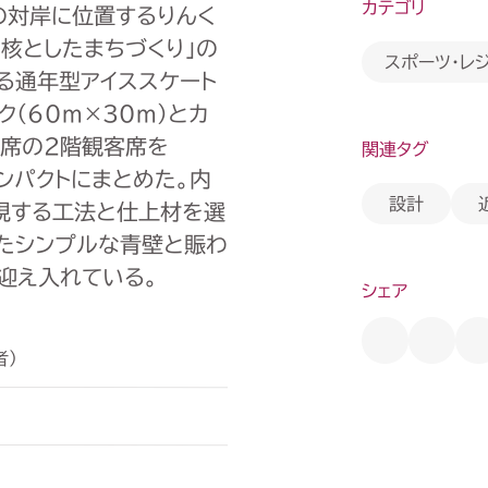
カテゴリ
の対岸に位置するりんく
を核としたまちづくり」の
スポーツ・レ
る通年型アイススケート
ク（
60m
×
30
ｍ）とカ
0
席の2階観客席を
関連タグ
ンパクトにまとめた。内
設計
現する工法と仕上材を選
したシンプルな青壁と賑わ
迎え入れている。
シェア
者）