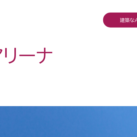
建築な
アリーナ