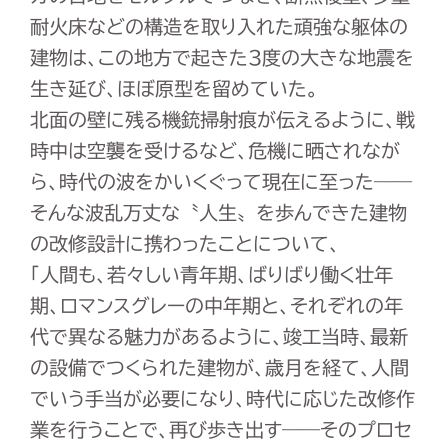
耐火床などの構造を取り入れた頑強な躯体の
建物は、この地方で起きた3度の大きな地震を
生き延び、ほぼ原型を留めていた。
北面の壁に残る機銃掃射痕が伝えるように、戦
時中は空襲を受けるなど、危機に晒されなが
ら、時代の波をかいくぐって現在に至った――
そんな波乱万丈な〝人生〟を歩んできた建物
の改修設計に携わったことについて、
「人間も、若々しい青年期、ばりばり働く壮年
期、ロマンスグレーの中年期と、それぞれの年
代で異なる魅力があるように、竣工当時、最新
の設備でつくられた建物が、歳月を経て、人間
でいう手当が必要になり、時代に応じた改修作
業を行うことで、再び歩き出す――そのプロセ