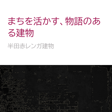
まちを活かす、物語のあ
る建物
半田赤レンガ建物