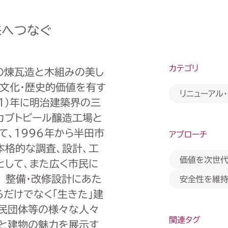
来へつなぐ
カテゴリ
の煉瓦造と木組みの美し
築文化・歴史的価値を有す
リニューアル
31）年に明治建築界の三
カブトビール醸造工場と
て、1996年から半田市
アプローチ
本格的な調査、設計、工
価値を次世代
として、また広く市民に
 整備・改修設計にあた
安全性を維持
だけでなく「生きた」建
市民団体等の様々な人々
関連タグ
ルと建物の魅力を展示す