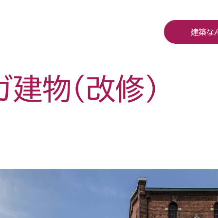
建築な
ガ建物（改修）