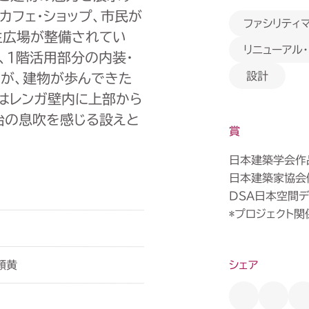
カフェ・ショップ、市民が
ファシリティ
生広場が整備されてい
リニューアル
、1階活用部分の内装・
設計
たが、建物が歩んできた
はレンガ壁内に上部から
治の息吹を感じる設えと
賞
日本建築学会作
日本建築家協会
DSA日本空間デ
*プロジェクト関
頼黄
シェア