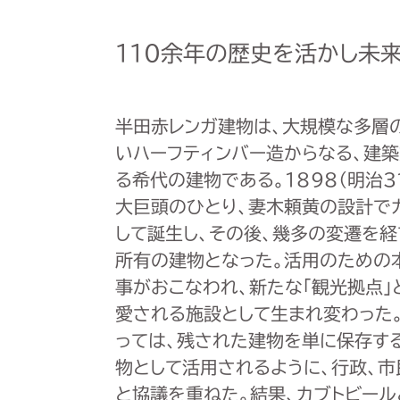
110余年の歴史を活かし未
半田赤レンガ建物は、大規模な多層
いハーフティンバー造からなる、建
る希代の建物である。1898（明治
大巨頭のひとり、妻木頼黄の設計で
して誕生し、その後、幾多の変遷を経
所有の建物となった。活用のための
事がおこなわれ、新たな「観光拠点」
愛される施設として生まれ変わった。
っては、残された建物を単に保存する
物として活用されるように、行政、
と協議を重ねた。結果、カブトビー