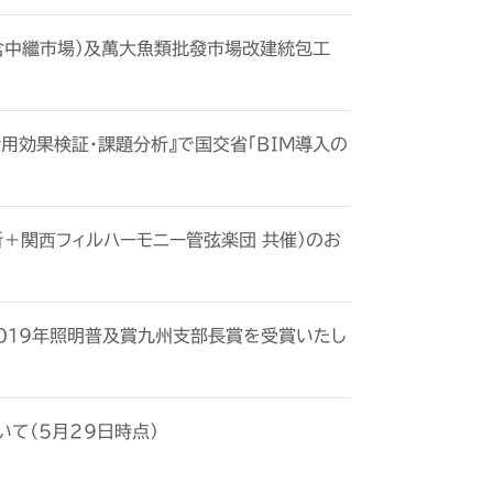
含中繼市場）及萬大魚類批發市場改建統包工
用効果検証・課題分析』で国交省「BIM導入の
所＋関⻄フィルハーモニー管弦楽団 共催）のお
019年照明普及賞九州支部長賞を受賞いたし
て（5月29日時点）