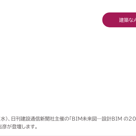
建築な
（水）、日刊建設通信新聞社主催の「BIM未来図―設計BIM の
吉彦が登壇します。