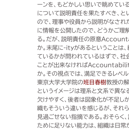
ーンを、もどかしい思いで眺めている
について説明責任を果たすべき、と
ので、理事や役員から説明がなされた
に情報を公開したので、どうかご理
る。だが、説明責任の原意Account
か。末尾に-ityがあるということ
ているかが問われているはずで、社
ことが出来なければAccountabi
か。その視点では、満足できるレベル
東京大学大学院の
班目春樹
教授の解
というイメージは理系と文系で異な
欠けやすく、後者は図象化が不足し
織もそういう違いを感じるが、それ
見過ごせない指摘である。おそらく
ために足りない能力は、組織は日常