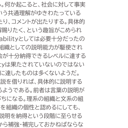
。何か起こると、社会に対して事実
いう共通理解がゆきわたっている
り、コメントが出たりする。具体的
解賜りたく、という趣旨がこめられ
abilityとしては必要十分だったの
は、組織としての説明能力が駆使され
会が十分納得できるレベルに達する
lityは果たされていないのではない
に達したものは多くないようだ。
説を借りれば、具体的に説明する
るようである。前者は言葉の説明が
がちになる。理系の組織と文系の組
らを組織の個性と認めるにしても、
、説明を納得という段階に至らせる
から補強･補完しておかねばならな