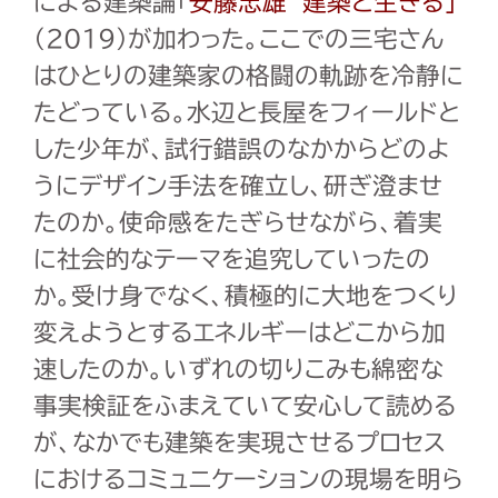
による建築論「
安藤忠雄 建築と生きる」
（2019）が加わった。ここでの三宅さん
はひとりの建築家の格闘の軌跡を冷静に
たどっている。水辺と長屋をフィールドと
した少年が、試行錯誤のなかからどのよ
うにデザイン手法を確立し、研ぎ澄ませ
たのか。使命感をたぎらせながら、着実
に社会的なテーマを追究していったの
か。受け身でなく、積極的に大地をつくり
変えようとするエネルギーはどこから加
速したのか。いずれの切りこみも綿密な
事実検証をふまえていて安心して読める
が、なかでも建築を実現させるプロセス
におけるコミュニケーションの現場を明ら