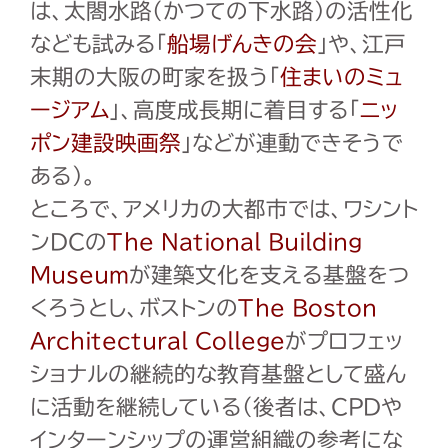
は、太閤水路(かつての下水路)の活性化
なども試みる「
船場げんきの会
」や、江戸
末期の大阪の町家を扱う「
住まいのミュ
ージアム
」、高度成長期に着目する「
ニッ
ポン建設映画祭
」などが連動できそうで
ある)。
ところで、アメリカの大都市では、ワシント
ンDCの
The National Building
Museum
が建築文化を支える基盤をつ
くろうとし、ボストンの
The Boston
Architectural College
がプロフェッ
ショナルの継続的な教育基盤として盛ん
に活動を継続している(後者は、CPDや
インターンシップの運営組織の参考にな