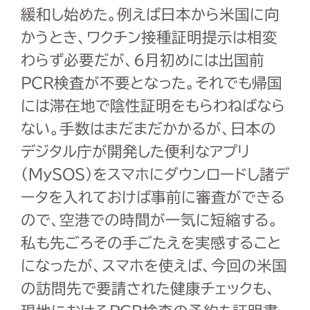
緩和し始めた。例えば日本から米国に向
かうとき、ワクチン接種証明提示は相変
わらず必要だが、
6
月初めには出国前
PCR
検査が不要となった。それでも帰国
には滞在地で陰性証明をもらわねばなら
ない。手数はまだまだかかるが、日本の
デジタル庁が開発した便利なアプリ
(MySOS)
をスマホにダウンロードし諸デ
ータを入れておけば事前に審査ができる
ので、空港での時間が一気に短縮する。
私も先ごろその手ごたえを実感すること
になったが、スマホを使えば、今回の米国
の訪問先で要請された健康チェックも、