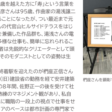
歳を越えた方に「寿」という言葉を
文彦さんは95歳、作曲家の湯浅譲二
ることになったが、つい最近まで元
んの代官山ヒルサイドテラスをはじ
を兼備した作品群も、湯浅さんの電
多様な仕事も、簡単に忘れられるこ
者は先鋭的なクリエーターとして頭
つそのモダニストとしての姿勢は生
で終着駅を迎えたのが椚座正信さん
や（旧）建設省の勤務を経て安井建築
椚座さんを顕彰
の8年間、佐野正一の後を受けて社
熟練のマネジメント観があり、私自
ねに職階の一段上の視点で仕事をせ
リアのベースは都市計画の専門家で