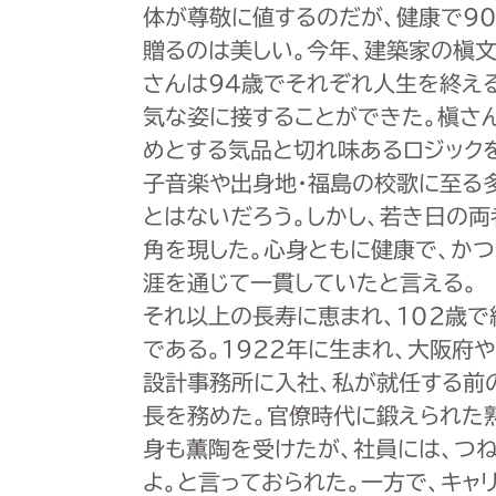
体が尊敬に値するのだが、健康で90
贈るのは美しい。今年、建築家の槇
さんは94歳でそれぞれ人生を終え
気な姿に接することができた。槇さ
めとする気品と切れ味あるロジック
子音楽や出身地・福島の校歌に至る
とはないだろう。しかし、若き日の両
角を現した。心身ともに健康で、か
涯を通じて一貫していたと言える。
それ以上の長寿に恵まれ、102歳
である。1922年に生まれ、大阪府
設計事務所に入社、私が就任する前
長を務めた。官僚時代に鍛えられた
身も薫陶を受けたが、社員には、つ
よ。と言っておられた。一方で、キャ