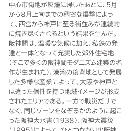
中心市街地が灰燼に帰したあとに、5月
から8月上旬までの稠密な爆撃によっ
て、西宮から神戸に至る街並みが連続的
に焼き尽くされるという結果を生んだ。
阪神間は、温暖な気候に加え、私鉄の発
達と一体となって充実した郊外住宅地
（そこで多くの阪神間モダニズム建築の名
作が生まれた）、港湾の後背地として発展
した多様な産業によって、大阪や神戸と
は違った個性を持つ地域イメージが形成
されたエリアである。一方で戦災だけで
なく、同じゾーンをなぞるかのように起こ
った阪神大水害（1938）、阪神大震災
（1995）によって、ひとつながりの阪神