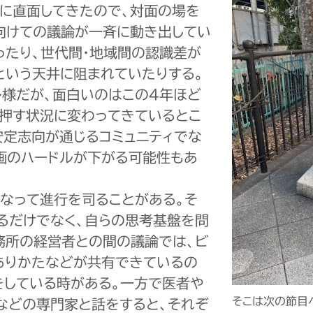
難に直面してきたので、対面の場を
向けての議論が一斉に動き出してい
ったり、世代間・地域間の認識差が
という天井に阻まれていたりする。
多様だが、面白いのはこの4年ほど
押す状況に変わってきているとこ
安定志向が通じるコミュニティでな
画のハードルが下がる可能性もあ
になって進行を司ることがある。そ
るだけでなく、自らの思考基盤を問
務所の経営者との間の議論では、ビ
ありかたなどが共有できているの
をしている時がある。一方で医者や
そこは次の節目
などの専門家と話をすると、それぞ