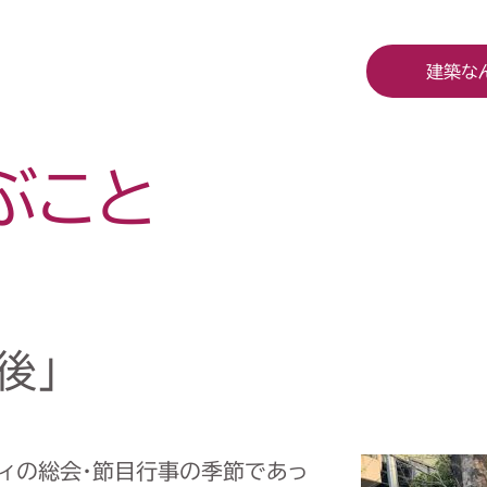
建築な
ぶこと
後」
ティの総会・節目行事の季節であっ