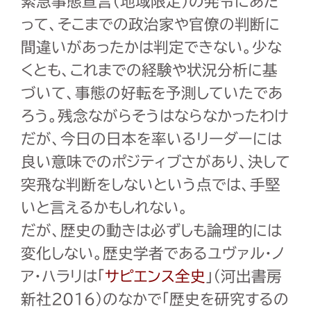
緊急事態宣言（地域限定）の発令にあた
って、そこまでの政治家や官僚の判断に
間違いがあったかは判定できない。少な
くとも、これまでの経験や状況分析に基
づいて、事態の好転を予測していたであ
ろう。残念ながらそうはならなかったわけ
だが、今日の日本を率いるリーダーには
良い意味でのポジティブさがあり、決して
突飛な判断をしないという点では、手堅
いと言えるかもしれない。
だが、歴史の動きは必ずしも論理的には
変化しない。歴史学者であるユヴァル・ノ
ア・ハラリは「
サピエンス全史
」（河出書房
新社
2016
）のなかで「歴史を研究するの