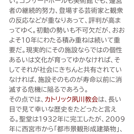
い。コンサートホールも美術館でも、運営
者の継続的努力、登場する芸術家と観衆
の反応などが重なりあって、評判が高ま
ってゆく。初動の勢いも不可欠だが、おお
よそ10年にわたる積み重ねは続いて重
要だ。現実的にその施設ならではの個性
あるいは文化が育ってゆかなければ、そ
してそれが社会にきちんと共有されてい
なければ、施設そのものが寿命以前に消
滅する危機に陥るであろう。
その点では、
カトリック夙川教会
は、長い
目で見て幸いな歴史をたどったと言え
る。聖堂は1932年に完工したが、2009
年に西宮市から「都市景観形成建築物」、