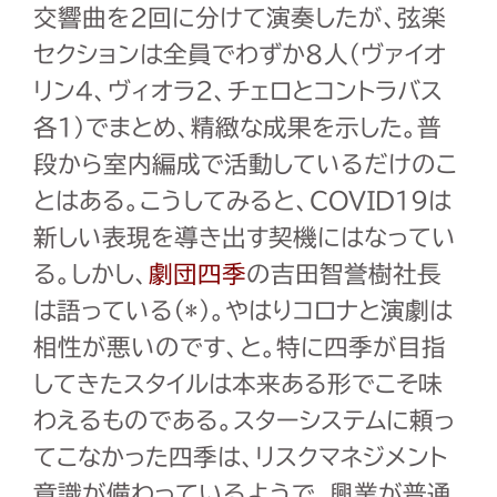
交響曲を
2
回に分けて演奏したが、弦楽
セクションは全員でわずか
8
人（ヴァイオ
リン
4
、ヴィオラ
2
、チェロとコントラバス
各
1
）でまとめ、精緻な成果を示した。普
段から室内編成で活動しているだけのこ
とはある。こうしてみると、
COVID19
は
新しい表現を導き出す契機にはなってい
る。しかし、
劇団四季
の吉田智誉樹社長
は語っている（
*
）。やはりコロナと演劇は
相性が悪いのです、と。特に四季が目指
してきたスタイルは本来ある形でこそ味
わえるものである。スターシステムに頼っ
てこなかった四季は、リスクマネジメント
意識が備わっているようで、興業が普通