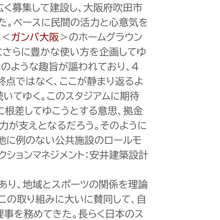
広く募集して建設し、大阪府吹田市
た。ベースに民間の活力と心意気を
に＜
ガンバ大阪
＞のホームグラウン
にさらに豊かな使い方を企画してゆ
そのような趣旨が謳われており、4
終点ではなく、ここが静まり返るよ
続いてゆく。このスタジアムに期待
に根差してゆこうとする意思、拠金
力が支えとなるだろう。そのように
、他に例のない公共施設のロールモ
クションマネジメント：安井建築設計
であり、地域とスポーツの関係を理論
この取り組みに大いに賛同して、自
理事を務めてきた。長らく日本のス