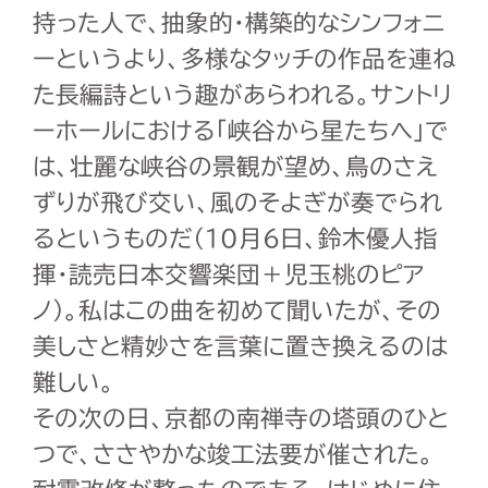
持った人で、抽象的・構築的なシンフォニ
ーというより、多様なタッチの作品を連ね
た長編詩という趣があらわれる。サントリ
ーホールにおける「峡谷から星たちへ」で
は、壮麗な峡谷の景観が望め、鳥のさえ
ずりが飛び交い、風のそよぎが奏でられ
るというものだ（
10
月
6
日、鈴木優人指
揮・読売日本交響楽団＋児玉桃のピア
ノ）。私はこの曲を初めて聞いたが、その
美しさと精妙さを言葉に置き換えるのは
難しい。
その次の日、京都の南禅寺の塔頭のひと
つで、ささやかな竣工法要が催された。