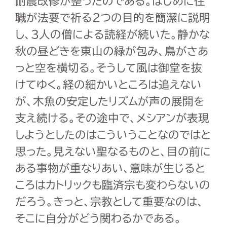
耐震改修が整ったのである。はじめに住
職が法要で祈る
2
つの目的を簡潔に説明
し、
3
人の僧による読経が続いた。静かな
秋の昼どきを東山の緑が包み、鳥がさあ
っと空を横切る。そうして風は御堂を抜
けてゆく。経の細かいところは追えない
が、木魚の安定したリズムが声の展開を
支え続ける。その途中で、メシアンが表現
しようとしたのはこういうことなのではと
思った。見えない聖なるものと、目の前に
ある事物が重なりあい、意味が生じると
ころはカトリックも臨済宗も変わらないの
だろう。きっと、宗教として重要なのは、
そこに自分がどう関わるかである。