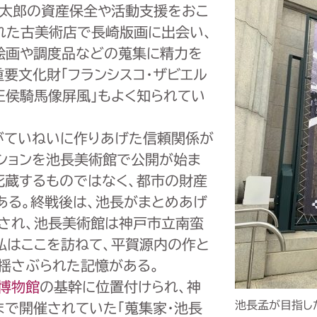
富太郎の資産保全や活動支援をおこ
訪れた古美術店で長崎版画に出会い、
絵画や調度品などの蒐集に精力を
要文化財「フランシスコ・ザビエル
王侯騎馬像屏風」もよく知られてい
がていねいに作りあげた信頼関係が
クションを池長美術館で公開が始ま
死蔵するものではなく、都市の財産
ある。終戦後は、池長がまとめあげ
され、池長美術館は神戸市立南蛮
私はここを訪ねて、平賀源内の作と
揺さぶられた記憶がある。
博物館
の基幹に位置付けられ、神
池長孟が目指し
まで開催されていた「蒐集家・池長