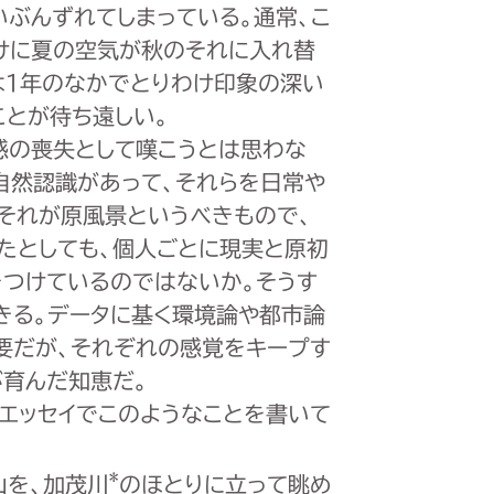
ぶんずれてしまっている。通常、こ
けに夏の空気が秋のそれに入れ替
は1年のなかでとりわけ印象の深い
ことが待ち遠しい。
感の喪失として嘆こうとは思わな
自然認識があって、それらを日常や
。それが原風景というべきもので、
たとしても、個人ごとに現実と原初
をつけているのではないか。そうす
きる。データに基く環境論や都市論
要だが、それぞれの感覚をキープす
が育んだ知恵だ。
)はエッセイでこのようなことを書いて
*
山を、加茂川
のほとりに立って眺め