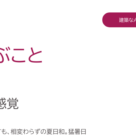
建築な
ぶこと
感覚
ても、相変わらずの夏日和。猛暑日