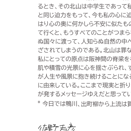
るとき、その北山は中学生であって
と同じ迫力をもって、今も私の心に
はり心の奥に何かしら不安に似たも
て行くと、もうすべてのことがつま
ぬ国々に渡って、人知らぬ自然の中
ざされてしまうのである。北山は罪な
私にとっての原点は阪神間の脊梁を
肌や積雪の光景に心を揺さぶられ、
が人生や風景に抱き続けることにな
に由来している。ここまで現実と折
が発するメッセージゆえだと思ってい
*
今日では鴨川、出町柳から上流は