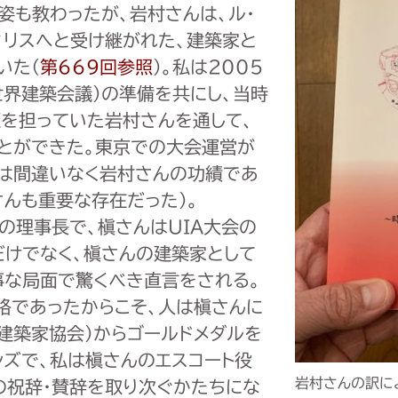
姿も教わったが、岩村さんは、ル・
ィリスへと受け継がれた、建築家と
いた（
第669回参照
）。私は2005
（世界建築会議）の準備を共にし、当時
枢を担っていた岩村さんを通して、
とができた。東京での大会運営が
は間違いなく岩村さんの功績であ
さんも重要な存在だった）。
の理事長で、槇さんはUIA大会の
だけでなく、槇さんの建築家として
事な局面で驚くべき直言をされる。
格であったからこそ、人は槇さんに
国建築家協会）からゴールドメダルを
ンズで、私は槇さんのエスコート役
岩村さんの訳に
の祝辞・賛辞を取り次ぐかたちにな