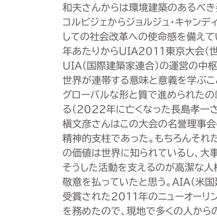
和夫さんからは環境建築のあるべき
コルビジェからジョルジュ・キャンデ
しての社会改革への使命感を備えて
年あたりからUIA2011東京大会
UIA（国際建築家連合）の運営の中
世界が連帯する意味と意義を学ぶこ
グローバルな形と質で進められたの
る（2022年に亡くなった長島孝一
槇文彦さんはこの大会の名誉理事会
精神的支柱であった。もちろんそれ
の価値は世界に知られているし、大
そうした活動を支えるのが高潔な人
敬意を払っていたと思う。AIA（米
受賞された2011年のニューオーリ
を務めたので、現地で多くの人から