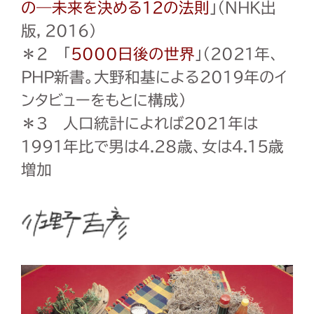
の―未来を決める12の法則
」（
NHK
出
版，
2016
）
＊
2
「
5000日後の世界
」（
2021
年、
PHP
新書。大野和基による
2019
年のイ
ンタビューをもとに構成）
＊
3
人口統計によれば
2021
年は
1991
年比で男は
4.28
歳、女は
4.15
歳
増加