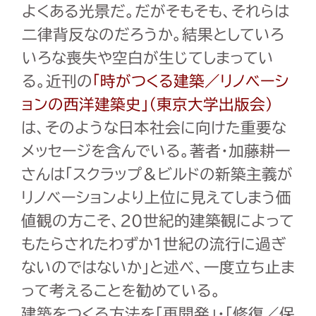
よくある光景だ。だがそもそも、それらは
二律背反なのだろうか。結果としていろ
いろな喪失や空白が生じてしまってい
る。近刊の
「時がつくる建築／リノベーシ
ョンの西洋建築史」（東京大学出版会）
は、そのような日本社会に向けた重要な
メッセージを含んでいる。著者・加藤耕一
さんは「スクラップ＆ビルドの新築主義が
リノベーションより上位に見えてしまう価
値観の方こそ、20世紀的建築観によって
もたらされたわずか1世紀の流行に過ぎ
ないのではないか」と述べ、一度立ち止ま
って考えることを勧めている。
建築をつくる方法を「再開発」・「修復／保