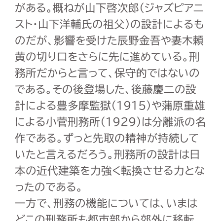
がある。概ねが山下啓次郎（ジャズピアニ
スト・山下洋輔氏の祖父）の設計によるも
のだが、影響を受けた辰野金吾や妻木頼
黄の切り口をさらに先に進めている。刑
務所だからと言って、保守的ではないの
である。その後登場した、後藤慶二の設
計による豊多摩監獄（1915）や蒲原重雄
による小菅刑務所（1929）は分離派の名
作である。ずっと先取の精神が持続して
いたと言えるだろう。刑務所の設計は日
本の近代建築を力強く転換させる力とな
ったのである。
一方で、刑務の機能については、いまは
どこの刑務所も都市部から郊外に移転